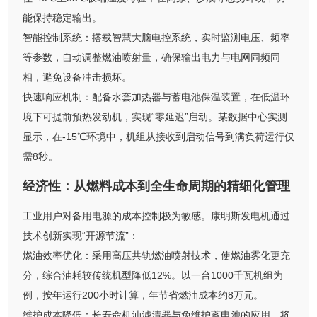
能保持稳定输出。
智能控制系统：搭载智慧大脑电控系统，实时监测电压、频率
等参数，自动调整燃油喷射量，确保输出电力与电网同频同
相，避免设备冲击损坏。
快速响应机制：配备水套加热器与蓄电池保温装置，在低温环
境下可提前预热发动机，实现“零延迟”启动。某数据中心实测
显示，在-15℃环境中，机组从接收到启动信号到满负荷运行仅
需8秒。
经济性：从燃料成本到全生命周期的精细化管理
工业用户对备用电源的成本控制极为敏感。康明斯发电机通过
技术创新实现“开源节流”：
燃油效率优化：采用高压共轨燃油喷射技术，使燃油雾化更充
分，综合油耗较传统机型降低12%。以一台1000千瓦机组为
例，按年运行200小时计算，年节省燃油成本约8万元。
维护成本降低：长寿命机油滤清器与免维护蓄电池的应用，将