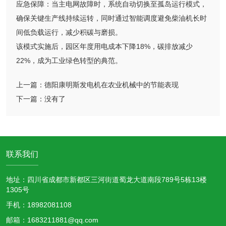
应急保障：当主电网故障时，系统自动切换至孤岛运行模式，
确保关键生产线持续运转，同时通过智能调度避免柴油机长时
间低负载运行，减少积碳与磨损。
该模式实施后，园区年度用电成本下降18%，碳排放减少
22%，成为工业绿色转型的典范。
上一篇：
德阳康明斯发电机在农业机械中的节能表现
下一篇：
没有了
联系我们
地址：四川省成都市新都区三河街道蜀龙大道南段789号5栋13楼
1305号
手机：18982081108
邮箱：1683211881@qq.com